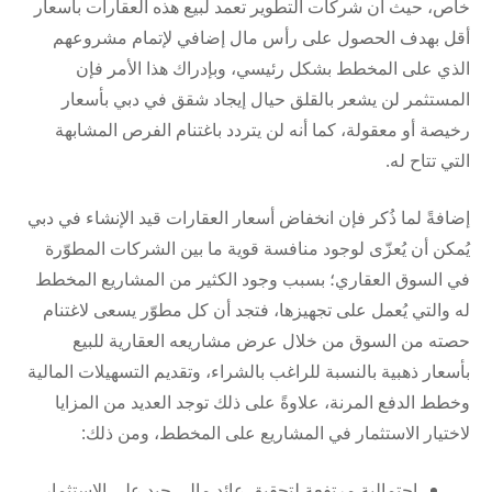
خاص، حيث أن شركات التطوير تعمد لبيع هذه العقارات بأسعار
أقل بهدف الحصول على رأس مال إضافي لإتمام مشروعهم
الذي على المخطط بشكل رئيسي، وبإدراك هذا الأمر فإن
المستثمر لن يشعر بالقلق حيال إيجاد شقق في دبي بأسعار
رخيصة أو معقولة، كما أنه لن يتردد باغتنام الفرص المشابهة
التي تتاح له.
إضافةً لما ذُكر فإن انخفاض أسعار العقارات قيد الإنشاء في دبي
يُمكن أن يُعزّى لوجود منافسة قوية ما بين الشركات المطوّرة
في السوق العقاري؛ بسبب وجود الكثير من المشاريع المخطط
له والتي يُعمل على تجهيزها، فتجد أن كل مطوّر يسعى لاغتنام
حصته من السوق من خلال عرض مشاريعه العقارية للبيع
بأسعار ذهبية بالنسبة للراغب بالشراء، وتقديم التسهيلات المالية
وخطط الدفع المرنة، علاوةً على ذلك توجد العديد من المزايا
لاختيار الاستثمار في المشاريع على المخطط، ومن ذلك:
احتمالية مرتفعة لتحقيق عائد مالي جيد على الاستثمار،